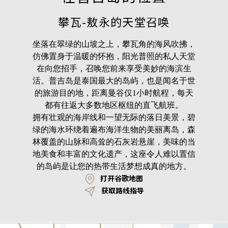
攀瓦-敖永的天堂召唤
坐落在翠绿的山坡之上，攀瓦角的海风吹拂，
仿佛置身于温暖的怀抱，阳光普照的私人天堂
在向您招手，召唤您前来享受美妙的海滨生
活。普吉岛是泰国最大的岛屿，也是闻名于世
的旅游目的地，距离曼谷仅1小时航程，每天
都有往返大多数地区枢纽的直飞航班。
拥有壮观的海岸线和一望无际的落日美景，碧
绿的海水环绕着遍布海洋生物的美丽离岛，森
林覆盖的山脉和高耸的石灰岩悬崖，美味的当
地美食和丰富的文化遗产，这座令人难以置信
的岛屿是让您的热带生活梦想成真的地方。
打开谷歌地图
获取路线指导