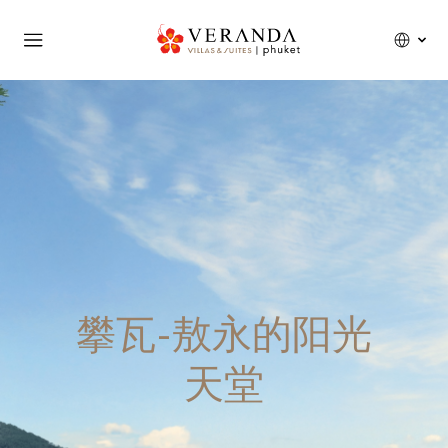
攀瓦-敖永的阳光
天堂